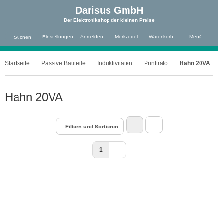
Darisus GmbH
Der Elektronikshop der kleinen Preise
Einstellungen
Anmelden
Merkzettel
Warenkorb
Menü
Suchen
Startseite
Passive Bauteile
Induktivitäten
Printtrafo
Hahn 20VA
Hahn 20VA
Filtern und Sortieren
1