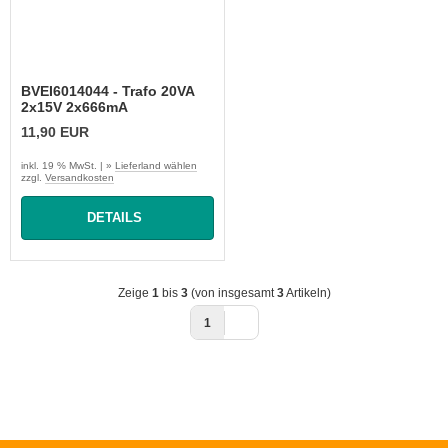
BVEI6014044 - Trafo 20VA
2x15V 2x666mA
11,90 EUR
inkl. 19 % MwSt. | »
Lieferland wählen
zzgl.
Versandkosten
DETAILS
Zeige
1
bis
3
(von insgesamt
3
Artikeln)
1